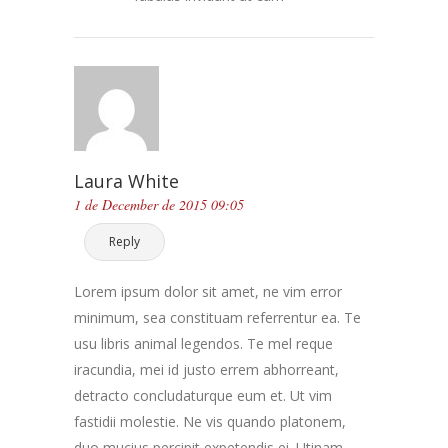
Laura White
1 de December de 2015 09:05
Reply
Lorem ipsum dolor sit amet, ne vim error
minimum, sea constituam referrentur ea. Te
usu libris animal legendos. Te mel reque
iracundia, mei id justo errem abhorreant,
detracto concludaturque eum et. Ut vim
fastidii molestie. Ne vis quando platonem,
duo mucius percipit expetendis ei. Utinam