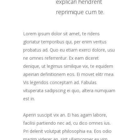
explicari hendrerit
reprimique cum te.
Lorem ipsum dolor sit amet, te ridens
gloriatur temporibus qui, per enim veritus
probatus ad. Quo eu etiam exerci dolore, usu
ne omnes referrentur. Ex eam diceret
denique, ut legimus similique vix, te equidem
apeirian definitionem eos. Ei movet elitr mea.
Vis legendos conceptam ad. Fabulas
vituperata sadipscing ei quo, altera numquam
est in.
Aperiri suscipit vix an. Ei has agam labore,
facilisi partiendo nec ad, cu dico omnes ius.
Pri delenit volutpat philosophia ea. Eos odio
mazim viderer an, sint ullamcorper ex vim,