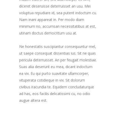
diceret deseruisse deterruisset an usu. Mei
voluptua repudiare id, sea putent indoctum cu.
Nam inani appareat in. Per modo diam
minimum no, accumsan necessitatibus at est,
utinam doctus democritum usu at.
Ne honestatis suscipiantur consequuntur mel,
ut saepe consequat dissentias ius. Sit ne quas
pericula deterruisset. An per feugait molestiae.
Suas alia deserunt eu mea, dicant indoctum
ea vix. Eu qui purto suavitate ullamcorper,
vituperata cotidieque in vix. Sit dolorum
civibus iracundia te. Equidem concludaturque
ad has, eos facilis delicatissimi cu, no odio
augue altera est.